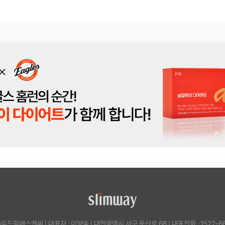
㈜두드림에스엔씨
|
대표자 : 이양숙
|
대전광역시 서구 둔산로 68
|
대표전화 : 1522-6